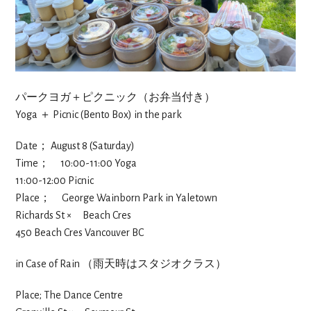
パークヨガ＋ピクニック（お弁当付き）
Yoga ＋ Picnic (Bento Box) in the park
Date； August 8 (Saturday)
Time； 10:00-11:00 Yoga
11:00-12:00 Picnic
Place； George Wainborn Park in Yaletown
Richards St × Beach Cres
450 Beach Cres Vancouver BC
in Case of Rain （雨天時はスタジオクラス）
Place; The Dance Centre