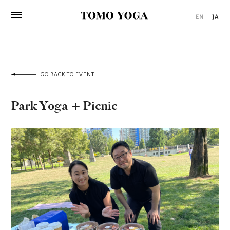
EN
JA
GO BACK TO EVENT
Park Yoga + Picnic