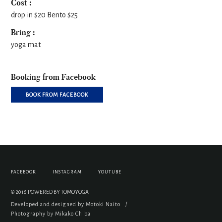
Cost :
drop in $20 Bento $25
Bring :
yoga mat
Booking from Facebook
BOOK FROM FACEBOOK
FACEBOOK
INSTAGRAM
YOUTUBE
© 2018 POWERED BY TOMOYOGA
Developed and designed by Motoki Naito
/
Photography by Mikako Chiba