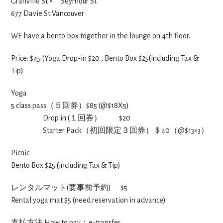
Granville St × Seymour St
677 Davie St Vancouver
WE have a bento box together in the lounge on 4th floor.
Price: $45 (Yoga Drop-in $20 , Bento Box $25(including Tax &
Tip)
Yoga
5 class pass（５回券）$85 (@$18X5)
Drop in (１回券） $20
Starter Pack（初回限定３回券）＄40（@$13×3）
Picnic
Bento Box $25 (including Tax & Tip)
レンタルマット(要事前予約) $5
Rental yoga mat $5 (need reservation in advance)
支払方法 How to pay：e-transfer