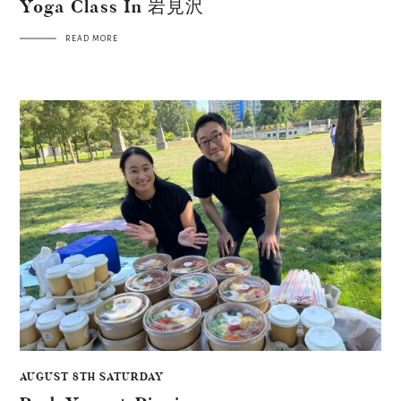
Yoga Class In 岩見沢
READ MORE
AUGUST 8TH SATURDAY