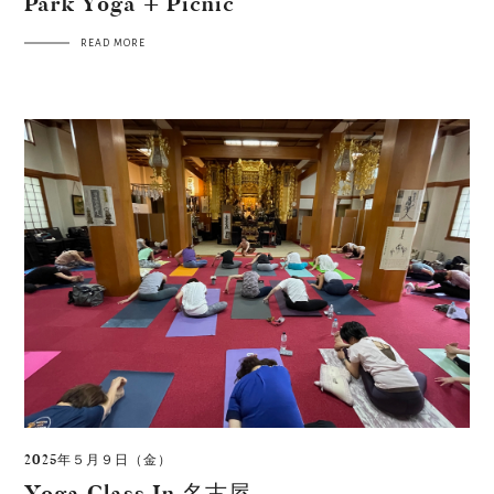
Park Yoga + Picnic
READ MORE
2025年５月９日（金）
Yoga Class In 名古屋