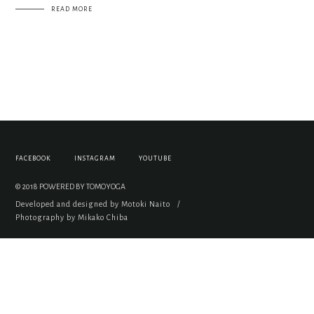
READ MORE
FACEBOOK
INSTAGRAM
YOUTUBE
© 2018 POWERED BY TOMOYOGA
Developed and designed by Motoki Naito
/
Photography by Mikako Chiba